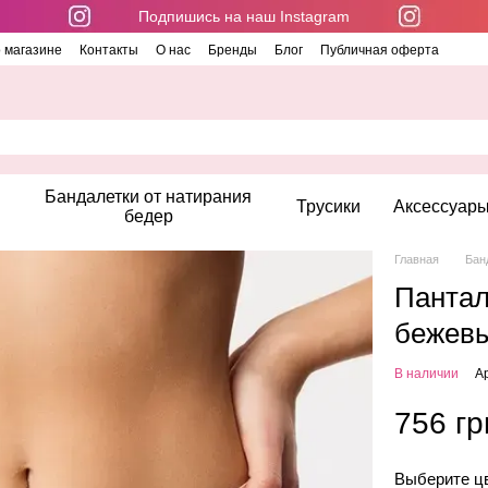
Подпишись на наш Instagram
 магазине
Контакты
О нас
Бренды
Блог
Публичная оферта
Бандалетки от натирания
Трусики
Аксессуар
бедер
Главная
Бан
Пантал
бежев
В наличии
Ар
756 гр
Выберите ц