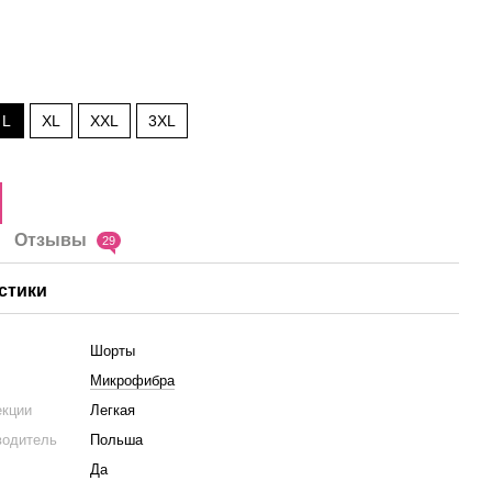
L
XL
XXL
3XL
Отзывы
29
стики
Шорты
Микрофибра
екции
Легкая
водитель
Польша
Да