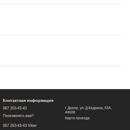
Контактная информация
067 253-43-43
г. Днепр, ул. Д.Кедрина, 53А,
49008
Перезвонить вам?
Карта проезда
067 253-43-43 Viber