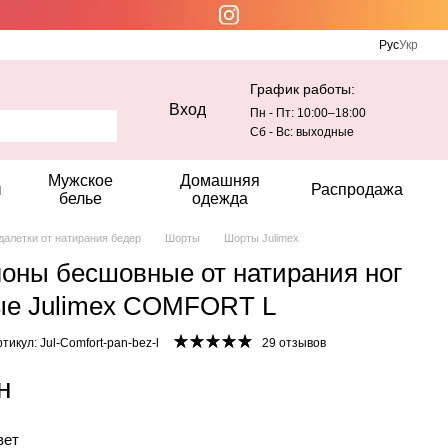
Рус
Укр
График работы:
Вход
Пн - Пт: 10:00–18:00
Сб - Вс: выходные
Мужское
Домашняя
ы
Распродажа
белье
одежда
далетки от натирания бедер
Шорты
Шорты Julimex
оны бесшовные от натирания ног
ые Julimex COMFORT L
тикул: Jul-Comfort-pan-bez-l
29 отзывов
н
вет