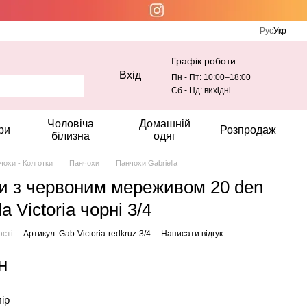
Рус
Укр
Графік роботи:
Вхід
Пн - Пт: 10:00–18:00
Сб - Нд: вихідні
Чоловіча
Домашній
ри
Розпродаж
білизна
одяг
чохи - Колготки
Панчохи
Панчохи Gabriella
и з червоним мереживом 20 den
la Victoria чорні 3/4
ості
Артикул: Gab-Victoria-redkruz-3/4
Написати відгук
н
лір