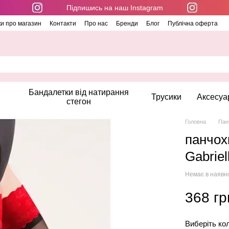
Підпишись на наш Instagram
ки про магазин
Контакти
Про нас
Бренди
Блог
Публічна оферта
Бандалетки від натирання
Трусики
Аксесуа
стегон
Головна
Пан
панчох
Gabriel
Немає в наявн
368 гр
Виберіть ко