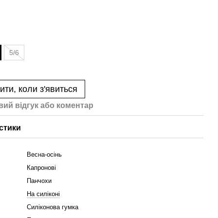
5/6
ити, коли з'явиться
вий відгук або коментар
стики
Весна-осінь
Капронові
Панчохи
На силіконі
Силіконова гумка