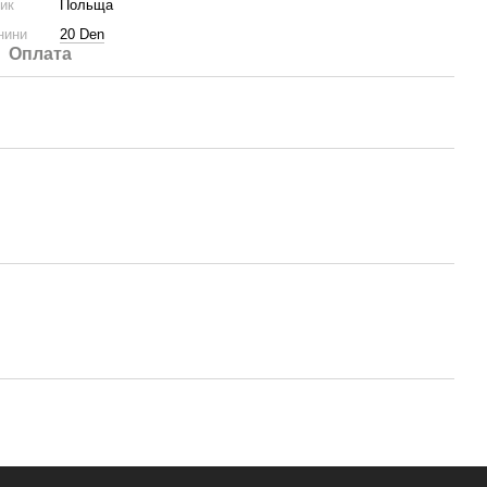
ник
Польща
нини
20 Den
Оплата