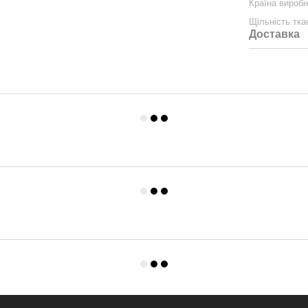
Країна вироб
Щільність тка
Доставка