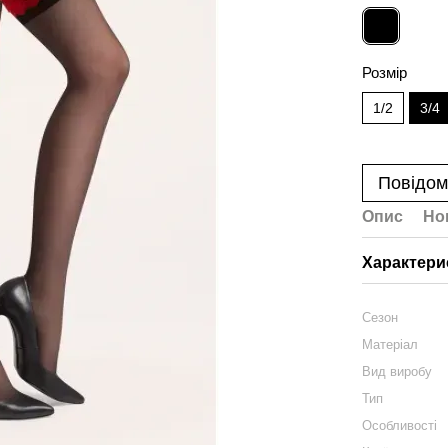
Розмір
1/2
3/4
Повідом
Опис
Но
Характери
Сезон
Матеріал
Вид виробу
Тип
Особливості