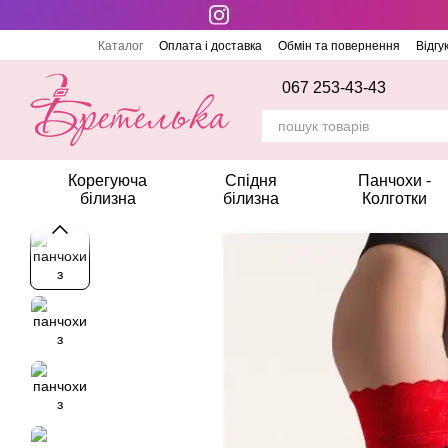
Перейти до основного контенту
Каталог
Оплата і доставка
Обмін та повернення
Відгу
067 253-43-43
Корегуюча
Спідня
Панчохи -
білизна
білизна
Колготки