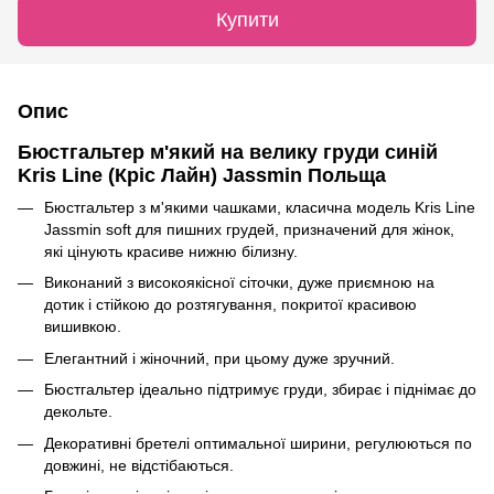
Купити
Опис
Бюстгальтер м'який на велику груди синій
Kris Line (Кріс Лайн) Jassmin Польща
Бюстгальтер з м'якими чашками, класична модель Kris Line
Jassmin soft для пишних грудей, призначений для жінок,
які цінують красиве нижню білизну.
Виконаний з високоякісної сіточки, дуже приємною на
дотик і стійкою до розтягування, покритої красивою
вишивкою.
Елегантний і жіночний, при цьому дуже зручний.
Бюстгальтер ідеально підтримує груди, збирає і піднімає до
декольте.
Декоративні бретелі оптимальної ширини, регулюються по
довжині, не відстібаються.