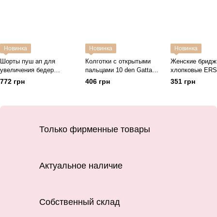
Новинка
Новинка
Новинка
Шорты пуш ап для
Колготки с открытыми
Женские бридж
увеличения бедер
пальцами 10 den Gatta
хлопковые ERS
бежевые Form Angel 5300
Senza Dita daino бежевый
бежевый L
772 грн
406 грн
351 грн
L/XL
4
Только фирменные товары
Актуальное наличие
Собственный склад