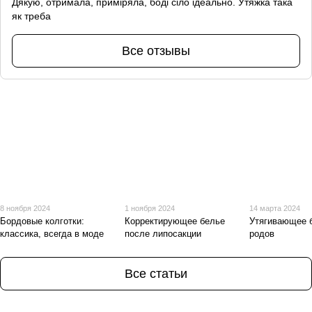
Дякую, отримала, приміряла, боді сіло ідеально. Утяжка така
як треба
Все отзывы
8 ноября 2024
1 ноября 2024
14 марта 2024
Бордовые колготки:
Корректирующее белье
Утягивающее 
классика, всегда в моде
после липосакции
родов
Все статьи