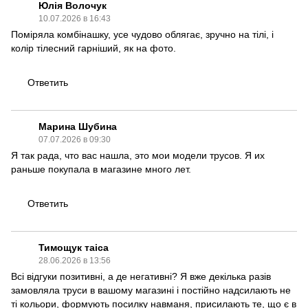
Юлія Волочук
10.07.2026 в 16:43
Поміряла комбінашку, усе чудово облягає, зручно на тілі, і
колір тілесний гарніший, як на фото.
Ответить
Марина Шубина
07.07.2026 в 09:30
Я так рада, что вас нашла, это мои модели трусов. Я их
раньше покупала в магазине много лет.
Ответить
Тимощук таіса
28.06.2026 в 13:56
Всі відгуки позитивні, а де негативні? Я вже декілька разів
замовляла труси в вашому магазині і постійно надсилають не
ті кольори, формують посилку навманя, присилають те, що є в