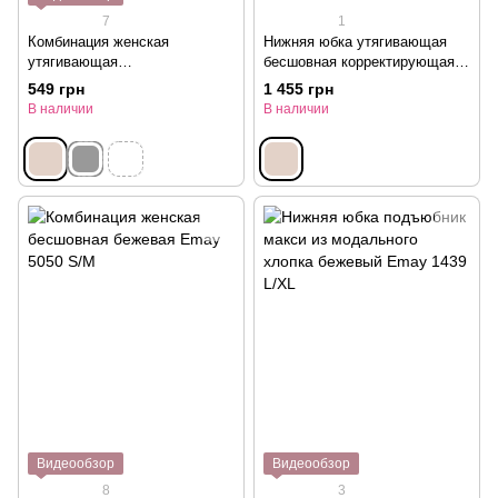
7
1
Комбинация женская
Нижняя юбка утягивающая
утягивающая
бесшовная корректирующая
короткая бежевая Emay 5005
бежевая Julimex 220 L
549 грн
1 455 грн
L/XL
В наличии
В наличии
Видеообзор
Видеообзор
8
3