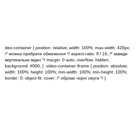
deo-container { position: relative; width: 100%; max-width: 420px;
/* можна прибрати обмеження */ aspect-ratio: 9 / 16; /* завжди
вертикальне відео */ margin: 0 auto; overflow: hidden;
background: #000; } .video-container iframe { position: absolute;
width: 100%; height: 100%; min-width: 100%; min-height: 100%;
border: 0; object-fit: cover; /* обрізає чорні смуги */ }