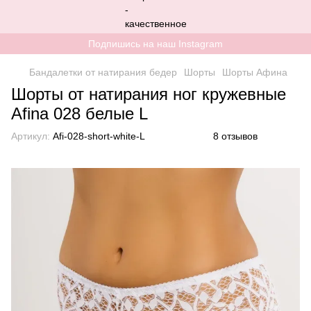
Подпишись на наш Instagram
Бандалетки от натирания бедер
Шорты
Шорты Афина
Шорты от натирания ног кружевные
Afina 028 белые L
Артикул:
Afi-028-short-white-L
8 отзывов