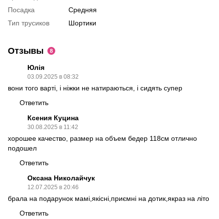
Посадка
Средняя
Тип трусиков
Шортики
Отзывы
8
Юлія
03.09.2025 в 08:32
вони того варті, і ніжки не натираються, і сидять супер
Ответить
Ксения Куцина
30.08.2025 в 11:42
хорошее качество, размер на объем бедер 118см отлично
подошел
Ответить
Оксана Николайчук
12.07.2025 в 20:46
брала на подарунок мамі,якісні,приємні на дотик,якраз на літо
Ответить