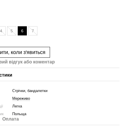
4
5
6
7
ити, коли з'явиться
вий відгук або коментар
стики
Стрічки, бандалетки
Мереживо
ії
Легка
ник
Польща
Оплата