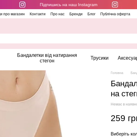
Підпишись на наш Instagram
ки про магазин
Контакти
Про нас
Бренди
Блог
Публічна оферта
Бандалетки від натирання
Трусики
Аксесуа
стегон
Головна
Бан
Бандал
на сте
Немає в наявн
259 гр
Виберіть ко