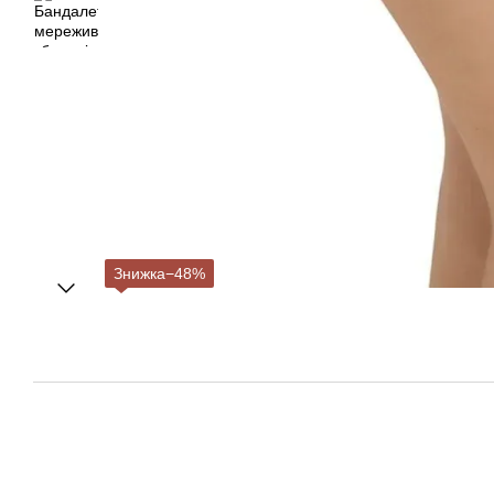
Знижка−48%