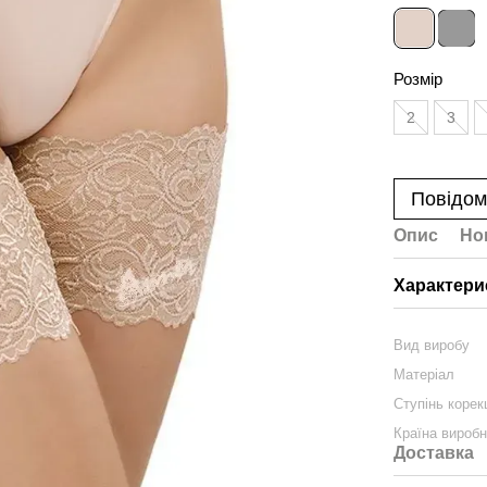
Розмір
2
3
Повідом
Опис
Но
Характери
Вид виробу
Матеріал
Ступінь корекц
Країна вироб
Доставка