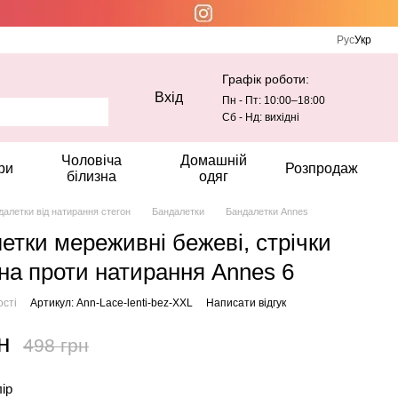
Рус
Укр
Графік роботи:
Вхід
Пн - Пт: 10:00–18:00
Сб - Нд: вихідні
Чоловіча
Домашній
ри
Розпродаж
білизна
одяг
далетки від натирання стегон
Бандалетки
Бандалетки Annes
етки мереживні бежеві, стрічки
гна проти натирання Annes 6
ості
Артикул: Ann-Lace-lenti-bez-XXL
Написати відгук
н
498 грн
лір