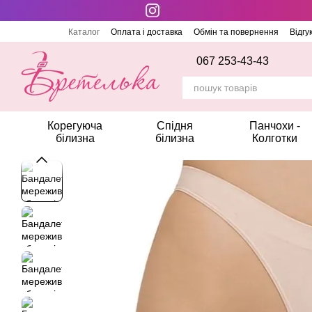
Перейти до основного контенту
Каталог
Оплата і доставка
Обмін та повернення
Відгу
067 253-43-43
Корегуюча
Спідня
Панчохи -
білизна
білизна
Колготки