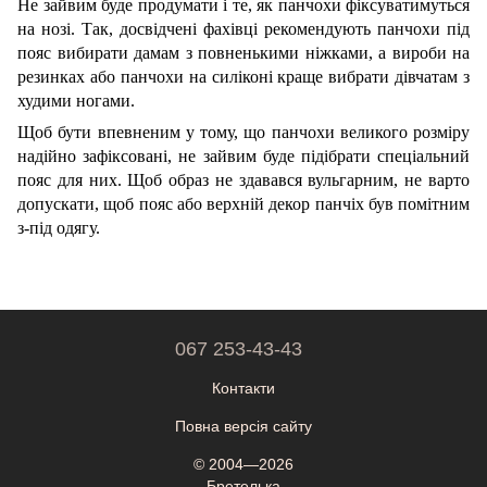
Не зайвим буде продумати і те, як панчохи фіксуватимуться
на нозі. Так, досвідчені фахівці рекомендують панчохи під
пояс вибирати дамам з повненькими ніжками, а вироби на
резинках або панчохи на силіконі краще вибрати дівчатам з
худими ногами.
Щоб бути впевненим у тому, що панчохи великого розміру
надійно зафіксовані, не зайвим буде підібрати спеціальний
пояс для них. Щоб образ не здавався вульгарним, не варто
допускати, щоб пояс або верхній декор панчіх був помітним
з-під одягу.
067 253-43-43
Контакти
Повна версія сайту
© 2004—2026
Бретелька