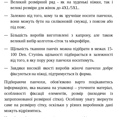
Великий розмірний ряд - як на худенькі ніжки, так і
великі розміри для жінок до 4XL/5XL.
Залежно від того, кому та як зручніше носити панчохи,
вони можуть бути на силіконовій смужці, з поясом або
під пояс.
Більшість виробів виготовлені з капрону, але також
великий вибір колготок-сіток та мікрофібри.
Щільність тканини панчіх можна підібрати в межах
15-
100
Den
. Ступінь щільності підбирається в залежності
від того, в яку пору року панчохи носитимуть.
Завдяки високій якості виробів жіночі панчохи добре
фіксуються на ніжці, підтримується їх форма.
Підбираючи панчохи, обов'язково варто поцікавитись
інформацією, яка вказана на упаковці – уточнити матеріал,
особливості фіксації елементів, розмір (виходячи із
запропонованої розмірної сітки). Особливу увагу звернути
саме на розмірну сітку, оскільки у різних виробників дані
можуть відрізнятись.