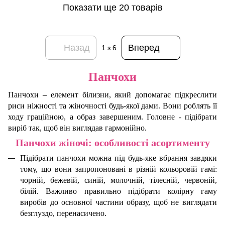
Показати ще 20 товарів
Назад
Вперед
1
з 6
Панчохи
Панчохи – елемент білизни, який допомагає підкреслити
риси ніжності та жіночності будь-якої дами. Вони роблять її
ходу граційною, а образ завершеним. Головне - підібрати
виріб так, щоб він виглядав гармонійно.
Панчохи жіночі: особливості асортименту
Підібрати панчохи можна під будь-яке вбрання завдяки
тому, що вони запропоновані в різній кольоровій гамі:
чорній, бежевій, синій, молочній, тілесній, червоній,
білій. Важливо правильно підібрати колірну гаму
виробів до основної частини образу, щоб не виглядати
безглуздо, перенасичено.