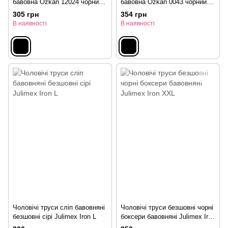
бавовна Ozkan 12024 чорний
бавовна Ozkan 0043 чорний
L
XL
305 грн
354 грн
В наявності
В наявності
Чоловічі труси сліп бавовняні
Чоловічі труси безшовні чорні
безшовні сірі Julimex Iron L
боксери бавовняні Julimex Iron
XXL