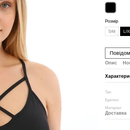
Розмір
S/M
L/X
Повідом
Опис
Но
Характери
Тип
Бретелі
Матеріал
Доставка