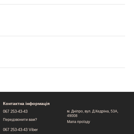
Контактна інформація
067 253-43-43
м. Дніпро, вул. Д.Кедріна, 53А,
49008
Передзвонити вам?
Мапа проїзду
067 253-43-43 Viber