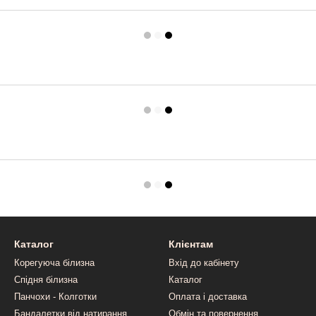
Каталог
Клієнтам
Корегуюча білизна
Вхід до кабінету
Спідня білизна
Каталог
Панчохи - Колготки
Оплата і доставка
Бандалетки від натирання
Обмін та повернення