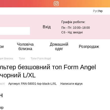
Рус
Укр
Графік роботи:
Вхід
Пн - Пт: 10:00–18:00
Сб - Нд: вихідні
Чоловіча
Домашній
ри
Розпродаж
білизна
одяг
дня білизна
Топи
Топи Form Angel
льтер безшовний топ Form Angel
 чорний L/XL
ості
Артикул: FAN-58001-top-black-L/XL
Написати відгук
н
лір