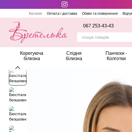
Перейти до основного контенту
Каталог
Оплата і доставка
Обмін та повернення
Відгу
067 253-43-43
Корегуюча
Спідня
Панчохи -
білизна
білизна
Колготки