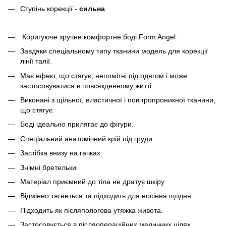
Ступінь корекції -
сильна
Коригуюче зручне комфортне боді Form Angel .
Завдяки спеціальному типу тканини модель для корекції
лінії талії.
Має ефект, що стягує, непомітні під одягом і може
застосовуватися в повсякденному житті.
Виконані з щільної, еластичної і повітропроникної тканини,
що стягує.
Боді ідеально прилягає до фігури.
Спеціальний анатомічний крій під груди
Застібка внизу на гачках
Знімні бретельки.
Матеріал приємний до тіла не дратує шкіру
Відмінно тягнеться та підходить для носіння щодня.
Підходить як післяпологова утяжка живота.
Застосовується в післяопераційних медичних цілях