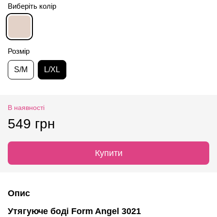
Виберіть колір
Розмір
S/M
L/XL
В наявності
549 грн
Купити
Опис
Утягуюче боді Form Angel 3021