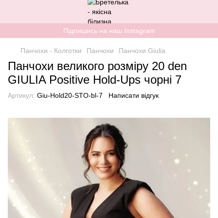
Підпишись на наш Instagram
Панчохи - Колготки
Панчохи
Панчохи Giulia
Панчохи великого розміру 20 den
GIULIA Positive Hold-Ups чорні 7
Артикул:
Giu-Hold20-STO-bl-7
Написати відгук