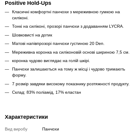
Positive Hold-Ups
Класичні комфортні панчохи з мереживною гумкою на
силіконі.
Тонкі на силіконі, прозорі панчохи з додаванням LYCRA.
Шовковисті на дотик
Матові напівпрозорі панчохи густиною 20 Den.
Мереживна коронка на силіконовій основі шириною 7,5 см.
коронка чудово виглядає на голій шкірі.
Панчохи залишаються на тому ж місці і чудово тримають
форму.
7 розмір завдяки високому показнику розтяжності продукту.
Склад: 83% поліамід, 17% еластан
Характеристики
Вид виробу
Панчохи