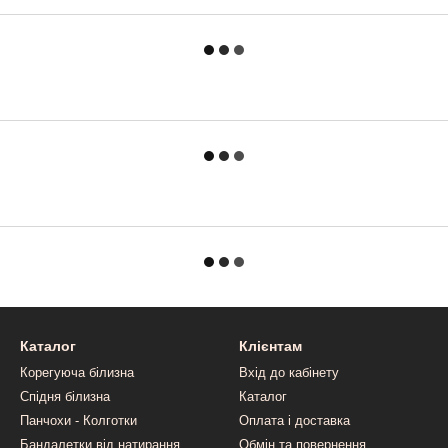
Каталог
Клієнтам
Корегуюча білизна
Вхід до кабінету
Спідня білизна
Каталог
Панчохи - Колготки
Оплата і доставка
Бандалетки від натирання
Обмін та повернення