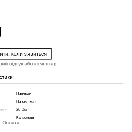
ити, коли з'явиться
вий відгук або коментар
стики
Панчохи
На силіконі
нини
20 Den
Капронові
Оплата