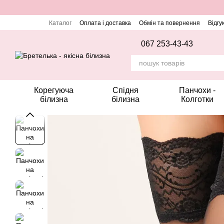
Перейти до основного контенту
Каталог
Оплата і доставка
Обмін та повернення
Відгу
067 253-43-43
Корегуюча
Спідня
Панчохи -
білизна
білизна
Колготки