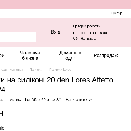
Рус
Укр
Графік роботи:
Вхід
Пн - Пт: 10:00–18:00
Сб - Нд: вихідні
Чоловіча
Домашній
ри
Розпродаж
білизна
одяг
чохи - Колготки
Панчохи
Панчохи Lores
 на силіконі 20 den Lores Affetto
/4
ості
Артикул: Lor-Affetto20-black-3/4
Написати відгук
н
лір