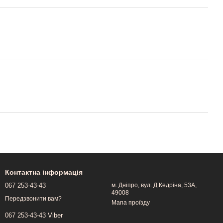
Контактна інформація
067 253-43-43
м. Дніпро, вул. Д.Кедріна, 53А,
49008
Передзвонити вам?
Мапа проїзду
067 253-43-43 Viber