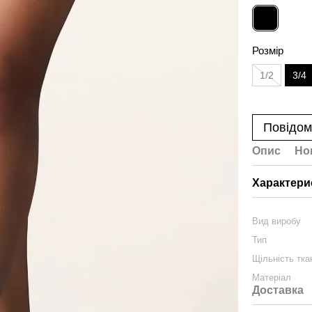
Розмір
1/2
3/4
Повідом
Опис
Но
Характери
Вид виробу
Тип
Щільність тка
Матеріал
Доставка