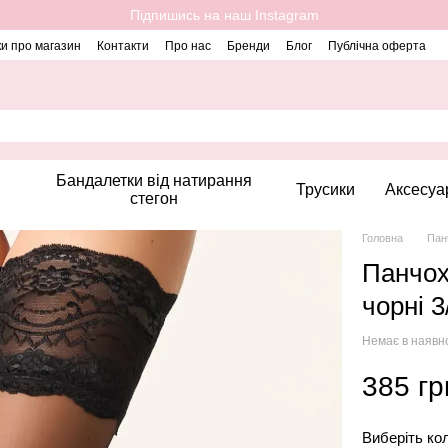
Підпишись на наш Instagram
ки про магазин
Контакти
Про нас
Бренди
Блог
Публічна оферта
Бандалетки від натирання
Трусики
Аксесуа
стегон
Головна
Пан
Панчохи
чорні 3
Немає в наявн
385 гр
Виберіть ко