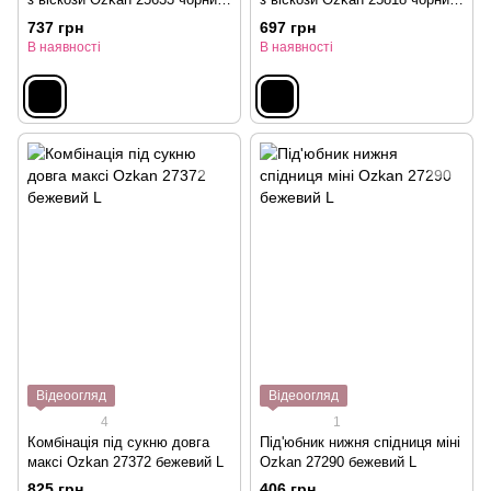
L
L
737 грн
697 грн
В наявності
В наявності
Відеоогляд
Відеоогляд
4
1
Комбінація під сукню довга
Під'юбник нижня спідниця міні
максі Ozkan 27372 бежевий L
Ozkan 27290 бежевий L
825 грн
406 грн