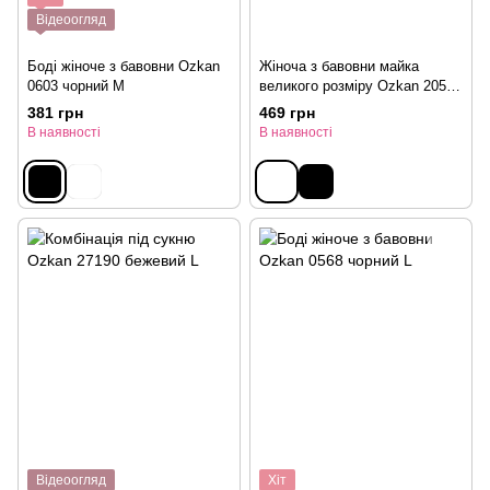
Відеоогляд
Боді жіноче з бавовни Ozkan
Жіноча з бавовни майка
0603 чорний M
великого розміру Ozkan 20575
білий XXL
381 грн
469 грн
В наявності
В наявності
Відеоогляд
Хіт