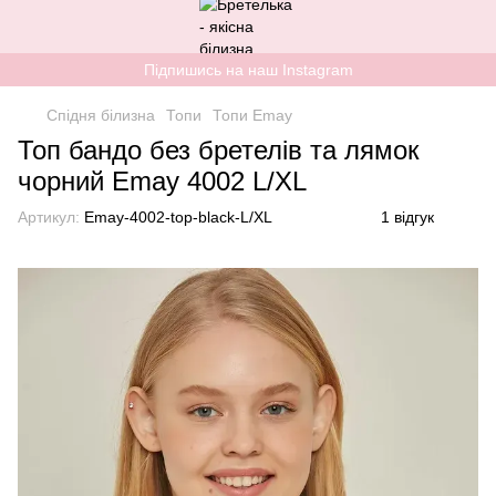
Підпишись на наш Instagram
Спідня білизна
Топи
Топи Emay
Топ бандо без бретелів та лямок
чорний Emay 4002 L/XL
Артикул:
Emay-4002-top-black-L/XL
1 відгук