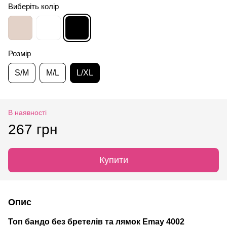
Виберіть колір
Розмір
S/M
M/L
L/XL
В наявності
267 грн
Купити
Опис
Топ бандо без бретелів та лямок Emay 4002