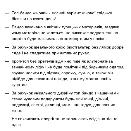
Топ бандо жіночий - якісний варіант жіночої спідньої
білизни на кожен день!
Бандо виконано з якісних турецьких матеріалів, завдяки
чому матеріал не колеться, не викликає подразнень на
шкірі та буде максимально комфортним у носінні.
За рахунок ідеального крою бюстгальтер без лямок добре
сяде і не спадатиме при активних рухах.
Кроп-топ без бретелів відмінно піде як альтернатива
звичайному ліфу і не буде помітний під будь-яким одягом,
зручно носити під піджак, сорочку, сукню, а також він
підійде для спекотної погоди, в ньому можна навіть
купатися.
За рахунок унікального дизайну топ бандо з чашечками
стане чудовим подарунком будь-якій жінці, дівчині,
подружці, сестрі, дівчинці, мамі, що годує, для повних
жінок.
Не викликають алергії та не залишають слідів на тілі та
одязі.