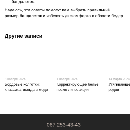
бандалеток.
Надеюсь, эти советы помогут вам выбрать правильный
размер бандалеток и избежать дискомфорта в области бедер.
Другие записи
8 ноября 2024
1 ноября 2024
14 марта 2024
Бордовые колготки:
Корректирующее белье
Утягивающе
классика, всегда в моде
после липосакции
родов
067 253-43-43