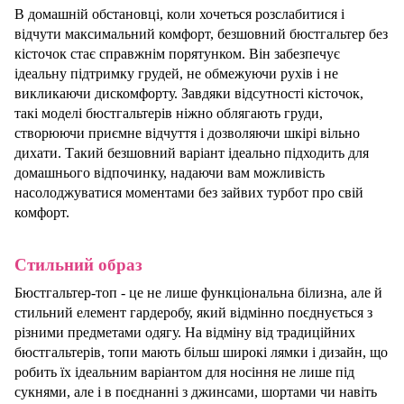
В домашній обстановці, коли хочеться розслабитися і
відчути максимальний комфорт, безшовний бюстгальтер без
кісточок стає справжнім порятунком. Він забезпечує
ідеальну підтримку грудей, не обмежуючи рухів і не
викликаючи дискомфорту. Завдяки відсутності кісточок,
такі моделі бюстгальтерів ніжно облягають груди,
створюючи приємне відчуття і дозволяючи шкірі вільно
дихати. Такий безшовний варіант ідеально підходить для
домашнього відпочинку, надаючи вам можливість
насолоджуватися моментами без зайвих турбот про свій
комфорт.
Стильний образ
Бюстгальтер-топ - це не лише функціональна білизна, але й
стильний елемент гардеробу, який відмінно поєднується з
різними предметами одягу. На відміну від традиційних
бюстгальтерів, топи мають більш широкі лямки і дизайн, що
робить їх ідеальним варіантом для носіння не лише під
сукнями, але і в поєднанні з джинсами, шортами чи навіть