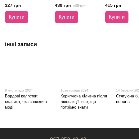
бежевий Form Angel
Emay 4011 S/M
327 грн
430 грн
415 грн
538 грн
5318 S/M
Купити
Купити
Купити
Інші записи
8 листопада 2024
1 листопада 2024
14 березня 20
Бордові колготки:
Коригуюча білизна після
Стягуюча бі
класика, яка завжди в
ліпосакції: все, що
пологів
моді
потрібно знати