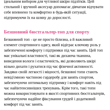
ідеальним вибором для чутливої шкіри підлітків. Цей
стильний і зручний аксесуар допомагає дівчатам відчувати
себе впевнено та комфортно в будь-якій ситуації,
підтримуючи їх на шляху до дорослості.
Бе
з
шовний бюстгальтер-топ для спорту
Безшовний топ - це не просто білизна, а й важливий
елемент спортивного одягу, який відіграє ключову роль у
забезпеченні комфорту і підтримки під час занять. Цей топ
має унікальні властивості, такі як дихаюча тканина,
виведення вологи і еластичність, які дозволяють шкірі
вільно дихати і рухатися під час фізичної активності.
Завдяки своїй легкості і міцності, безшовні топи стають
невід'ємною частиною гардеробу для занять спортом,
забезпечуючи оптимальну підтримку і комфорт навіть під
час найінтенсивніших тренувань. Крім того, такі топи
можна використовувати в якості спортивних бюстгальтерів,
забезпечуючи надійне фіксування грудей і додатковий
комфорт під час занять.