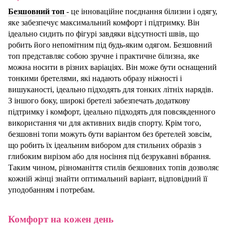
Безшовний топ
- це інноваційне поєднання білизни і одягу,
яке забезпечує максимальний комфорт і підтримку. Він
ідеально сидить по фігурі завдяки відсутності швів, що
робить його непомітним під будь-яким одягом. Безшовний
топ
представляє собою зручне і практичне білизна, яке
можна носити в різних варіаціях. Він може бути оснащений
тонкими бретелями, які надають образу ніжності і
вишуканості, ідеально підходять для тонких літніх нарядів.
З іншого боку, широкі бретелі забезпечать додаткову
підтримку і комфорт, ідеально підходять для повсякденного
використання чи для активних видів спорту. Крім того,
безшовні топи можуть бути варіантом без бретелей зовсім,
що робить їх ідеальним вибором для стильних образів з
глибоким вирізом або для носіння під безрукавні вбрання.
Таким чином, різноманіття стилів безшовних топів дозволяє
кожній жінці знайти оптимальний варіант, відповідний її
уподобанням і потребам.
Комфорт на кожен день