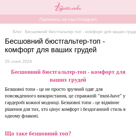
Підпишись на наш Instagram
Блог
Бесшовний бюстгальтер-топ - комфорт для ваших груд
Бесшовний бюстгальтер-топ -
комфорт для ваших грудей
25 січня 2024
Бесшовний бюстгальтер-топ - комфорт для
ваш
их
грудей
Безшовні топи - це не просто зручний одяг для
повсякденного використання, це справжній "must-have" у
гардеробі кожної модниці. Безшовні топи - це відмінне
рішення для тих, хто цінує комфорт і бездоганний стиль в
одному флаконі.
Що таке безшовний топ?