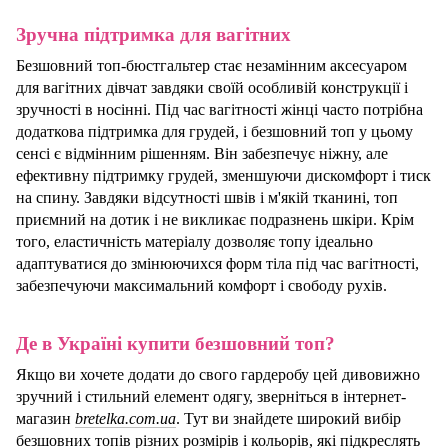
Зручна підтримка для вагітних
Безшовний топ-бюстгальтер стає незамінним
аксесуаром
для вагітних дівчат завдяки своїй особливій конструкції і
зручності в носінні. Під час вагітності жінці часто потрібна
додаткова підтримка для грудей, і безшовний топ у цьому
сенсі є відмінним рішенням. Він забезпечує ніжну, але
ефективну підтримку грудей, зменшуючи дискомфорт і тиск
на спину. Завдяки відсутності швів і м'якій тканині, топ
приємний на дотик і не викликає подразнень шкіри. Крім
того, еластичність матеріалу дозволяє топу ідеально
адаптуватися до змінюючихся форм тіла під час вагітності,
забезпечуючи максимальний комфорт і свободу рухів.
Де в Україні купити бе
з
шовний топ?
Якщо ви хочете додати до свого гардеробу цей дивовижно
зручний і стильний елемент одягу, зверніться в інтернет-
магазин
bretelka.com.ua
. Тут ви знайдете широкий вибір
безшовних топів різних розмірів і кольорів, які підкреслять