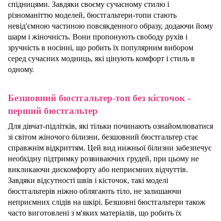
спідницями. Завдяки своєму сучасному стилю і
різноманіттю моделей, бюстгальтери-топи стають
невід'ємною частиною повсякденного образу, додаючи йому
шарм і жіночність. Вони пропонують свободу рухів і
зручність в носінні, що робить їх популярним вибором
серед сучасних модниць, які цінують комфорт і стиль в
одному.
Бе
з
шовний бюстгальтер-топ без кісточок -
перший бюстгальтер
Для дівчат-підлітків, які тільки починають ознайомлюватися
зі світом жіночого білизни, безшовний бюстгальтер стає
справжнім відкриттям. Цей вид нижньої білизни забезпечує
необхідну підтримку розвиваючих грудей, при цьому не
викликаючи дискомфорту або неприємних відчуттів.
Завдяки відсутності швів і кісточок, такі моделі
бюстгальтерів ніжно облягають тіло, не залишаючи
неприємних слідів на шкірі. Безшовні бюстгальтери також
часто виготовлені з м'яких матеріалів, що робить їх