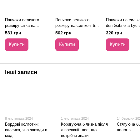
Панчохи великого
Панчохи великого
Панчохи на силіко
розміру сітка на
розміру на силіконі 60
den Gabriella Lycra
силіконі Annes Rete
den Annes truss білі 5/6
1/2
531 грн
562 грн
320 грн
Moda білі 5/6
Купити
Купити
Купити
Інші записи
8 листопада 2024
1 листопада 2024
14 березня 20
Бордові колготки:
Коригуюча білизна після
Стягуюча бі
класика, яка завжди в
ліпосакції: все, що
пологів
моді
потрібно знати