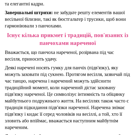
та елегантні кадри.
Завершальні штрихи:
не забудьте решту елементів вашої
весільної білизни, такі як бюстгальтер і трусики, щоб вони
гармоніювали з панчохами.
Існує кілька прикмет і традицій, пов'язаних із
панчохами нареченої
Вважається, що панчоха нареченої, розірвана під час
весілля, приносить удачу.
Деякі наречені носять гумку для панчіх (підв'язку), яку
можуть заховати під сукнею. Протягом весілля, зазвичай під
час танцю, наречена і наречений можуть здійснити
традиційний момент, коли наречений дістає заховану
підв'язку нареченої. Це символізує інтимність та обіцянку
майбутнього подружнього життя. На весіллях також часто є
традиція підкидання підв'язки нареченої.
Наречена знімає
підв'язку і кидає її серед чоловіків на весіллі, а той, хто її
зловить або впіймає, вважається наступним майбутнім
нареченим.