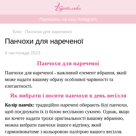
Підпишись на наш Instagram
Блог
Панчохи для нареченої
Панчохи для нареченої
5 листопада 2023
Панчохи для нареченої
Панчохи для нареченої - важливий елемент вбрання, який
може надати вашому образу особливої чарівності та
елегантності.
Як вибрати і носити панчохи в день весілля
Колір панчіх:
традиційно наречені обирають
білі
панчохи,
щоб поєднувати їх із білою
весільною сукнею. Однак, якщо
ви хочете надати трохи оригінальності вашому вбранню,
можна вибрати панчохи іншого відтінку, який
гармоніюватиме з кольоровою палітрою вашого весілля.