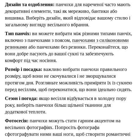
Дизайн та оздоблення:
панчохи для нареченої часто мають
декоративні елементи, такі як мереживо, бантики або
вишивка. Виберіть дизайн, який відповідає вашому стилю і
загальному вигляду весільного вбрання.
Тип панчіх:
ви можете вибрати між різними типами панчіх,
включно з панчохами з поясом,
панчохами з силіконовими
резинками
або панчохами без резинки. Переконайтеся, що
вони добре пасують до вашої сукні та забезпечують
комфорт під час носіння.
Розмір і посадка:
важливо вибрати панчохи правильного
розміру, щоб вони не скочувалися і не зморщувалися
протягом дня. Розгляньте можливість приміряти їх із сукнею
перед весіллям, щоб переконатися, що вони ідеально сидять.
Сезон і погода:
якщо весілля відбувається в холодну пору
року, виберіть панчохи більш щільної тканини для
додаткової теплоти.
Фотосесія:
панчохи можуть стати гарним акцентом на
весільних фотографіях. Попросіть фотографа
сфотографувати ними ваші ноги, щоб створити романтичні