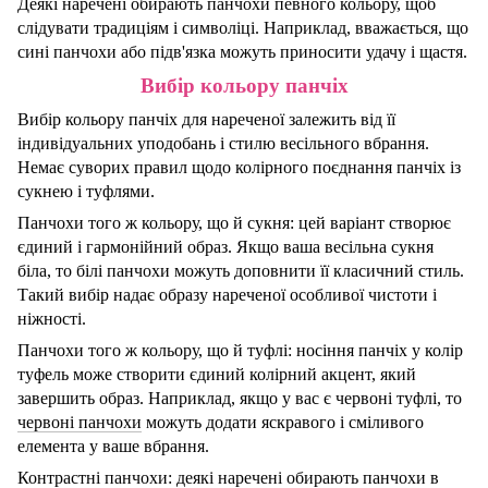
Деякі наречені обирають панчохи певного кольору, щоб
слідувати традиціям і символіці. Наприклад, вважається, що
сині панчохи або підв'язка можуть приносити удачу і щастя.
Вибір кольору панчіх
Вибір кольору панчіх для нареченої залежить від її
індивідуальних уподобань і стилю весільного вбрання.
Немає суворих правил щодо колірного поєднання панчіх із
сукнею і туфлями.
Панчохи того ж кольору, що й сукня: цей варіант створює
єдиний і гармонійний образ. Якщо ваша весільна сукня
біла, то білі панчохи можуть доповнити її класичний стиль.
Такий вибір надає образу нареченої особливої чистоти і
ніжності.
Панчохи того ж кольору, що й туфлі: носіння панчіх у колір
туфель може створити єдиний колірний акцент, який
завершить образ. Наприклад, якщо у вас є червоні туфлі, то
червоні панчохи
можуть додати яскравого і сміливого
елемента у ваше вбрання.
Контрастні панчохи: деякі наречені обирають панчохи в